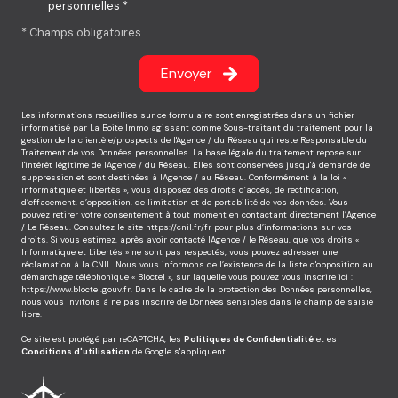
personnelles *
* Champs obligatoires
Envoyer
Les informations recueillies sur ce formulaire sont enregistrées dans un fichier
informatisé par La Boite Immo agissant comme Sous-traitant du traitement pour la
gestion de la clientèle/prospects de l'Agence / du Réseau qui reste Responsable du
Traitement de vos Données personnelles. La base légale du traitement repose sur
l'intérêt légitime de l'Agence / du Réseau. Elles sont conservées jusqu'à demande de
suppression et sont destinées à l'Agence / au Réseau. Conformément à la loi «
informatique et libertés », vous disposez des droits d’accès, de rectification,
d’effacement, d’opposition, de limitation et de portabilité de vos données. Vous
pouvez retirer votre consentement à tout moment en contactant directement l’Agence
/ Le Réseau. Consultez le site
https://cnil.fr/fr
pour plus d’informations sur vos
droits. Si vous estimez, après avoir contacté l'Agence / le Réseau, que vos droits «
Informatique et Libertés » ne sont pas respectés, vous pouvez adresser une
réclamation à la CNIL. Nous vous informons de l’existence de la liste d'opposition au
démarchage téléphonique « Bloctel », sur laquelle vous pouvez vous inscrire ici :
https://www.bloctel.gouv.fr
. Dans le cadre de la protection des Données personnelles,
nous vous invitons à ne pas inscrire de Données sensibles dans le champ de saisie
libre.
Ce site est protégé par reCAPTCHA, les
Politiques de Confidentialité
et es
Conditions d'utilisation
de Google s'appliquent.