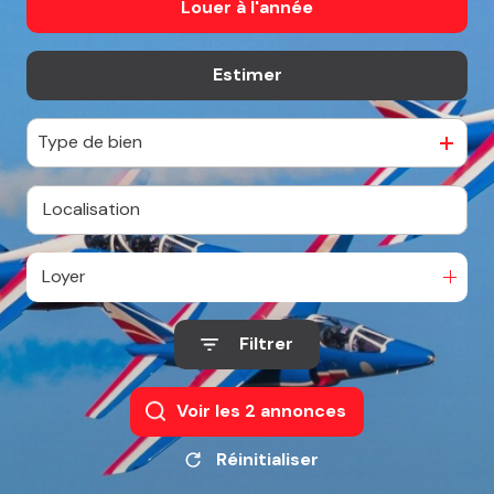
Louer
à l'année
De l'ancien
nos
partenaires
Estimer
à l'année
contact
Type de bien
Loyer
Filtrer
Voir les
2
annonces
Réinitialiser